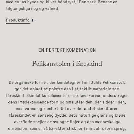
med en løs hynde og bliver håndsyet i Danmark. Benene er
tilgængelige i eg og valnød.
Produktinfo
EN PERFEKT KOMBINATION
Pelikanstolen i fåreskind
De organiske former, der kendetegner Finn Juhls Pelikanstol,
gør det oplagt at polstre den i et taktilt materiale som
fåreskind. Skindet komplementerer stolens kurver, understreger
dens imødekommende form og omslutter den, der sidder i den,
med varme og komfort. Ud over det æstetiske tilfører
fåreskindet en sanselig dybde; dets naturlige glans og bløde
overflade spejler de svungne linjer og den menneskelige
dimension, som er så karakteristisk for Finn Juhls formsprog.