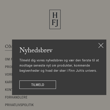
OM
INSPIRATION
Nyhedsbrev
OM FINN JUHL
PROJEKTER OG REFERENCER
Tilmeld dig vores nyhedsbrev og vær den første til at
modtage seneste nyt om produkter, kommende
PRODUKTION OG HÅNDVÆRK
NYHEDER OG STORIES
begivenheder og hvad der sker i Finn Juhls univers.
VORES TILGANG
MATERIALER
KARRIERE
VEDLIGEHOLD OG PLEJE
TILMELD
KONTAKT
KATALOGER
FORHANDLERE
PRIVATLIVSPOLITIK