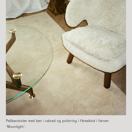
GÅ TIL KATEGORIER
Bænke
|
Fodskamler
|
Hylder og opbevaring
Pelikanstolen med ben i valnød og polstring i fåreskind i farven
'Moonlight'.