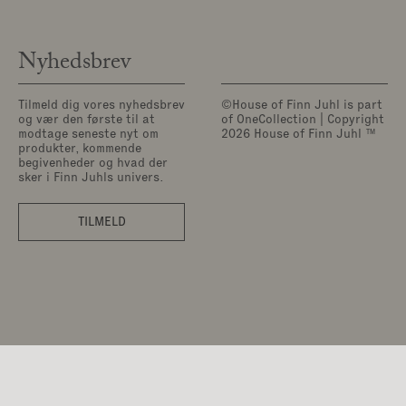
Nyhedsbrev
Tilmeld dig vores nyhedsbrev
©House of Finn Juhl is part
og vær den første til at
of OneCollection | Copyright
modtage seneste nyt om
2026 House of Finn Juhl ™
produkter, kommende
begivenheder og hvad der
sker i Finn Juhls univers.
TILMELD