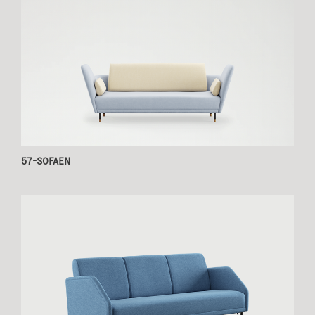
Hylder og opbevaring
|
Lænestole
|
Skriveborde
|
Sofaborde
|
Sofaer
Spiseborde
|
Stole
|
57-SOFAEN
Tæpper
|