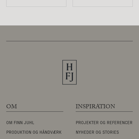
OM
INSPIRATION
OM FINN JUHL
PROJEKTER OG REFERENCER
PRODUKTION OG HÅNDVÆRK
NYHEDER OG STORIES