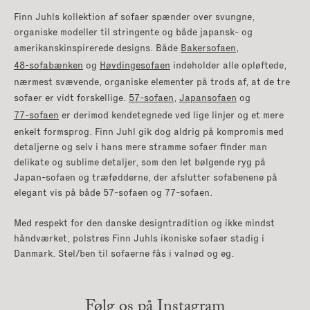
Finn Juhls kollektion af sofaer spænder over svungne,
organiske modeller til stringente og både japansk- og
amerikanskinspirerede designs. Både
Bakersofaen
,
48-sofabænken
og
Høvdingesofaen
indeholder alle opløftede,
nærmest svævende, organiske elementer på trods af, at de tre
sofaer er vidt forskellige.
57-sofaen
,
Japansofaen
og
77-sofaen
er derimod kendetegnede ved lige linjer og et mere
enkelt formsprog. Finn Juhl gik dog aldrig på kompromis med
detaljerne og selv i hans mere stramme sofaer finder man
delikate og sublime detaljer, som den let bølgende ryg på
Japan-sofaen og træfødderne, der afslutter sofabenene på
elegant vis på både 57-sofaen og 77-sofaen.
Med respekt for den danske designtradition og ikke mindst
håndværket, polstres Finn Juhls ikoniske sofaer stadig i
Danmark. Stel/ben til sofaerne fås i valnød og eg.
Følg os på Instagram