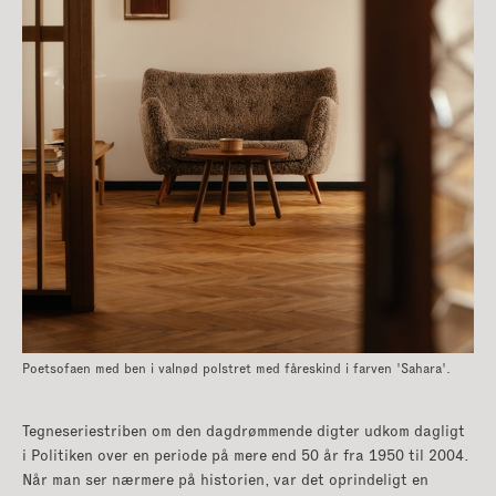
Bænke
|
Fodskamler
|
Hylder og opbevaring
|
Lænestole
|
Skriveborde
|
Sofaborde
|
Sofaer
Poetsofaen med ben i valnød polstret med fåreskind i farven 'Sahara'.
Spiseborde
|
Stole
|
Tegneseriestriben om den dagdrømmende digter udkom dagligt
Tæpper
|
i Politiken over en periode på mere end 50 år fra 1950 til 2004.
Når man ser nærmere på historien, var det oprindeligt en