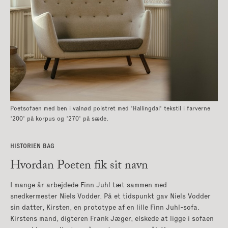
Poetsofaen med ben i valnød polstret med 'Hallingdal' tekstil i farverne
'200' på korpus og '270' på sæde.
HISTORIEN BAG
Hvordan Poeten fik
sit navn
I mange år arbejdede Finn Juhl tæt sammen med
snedkermester Niels Vodder. På et tidspunkt gav Niels Vodder
sin datter, Kirsten, en prototype af en lille Finn Juhl-sofa.
Kirstens mand, digteren Frank Jæger, elskede at ligge i sofaen