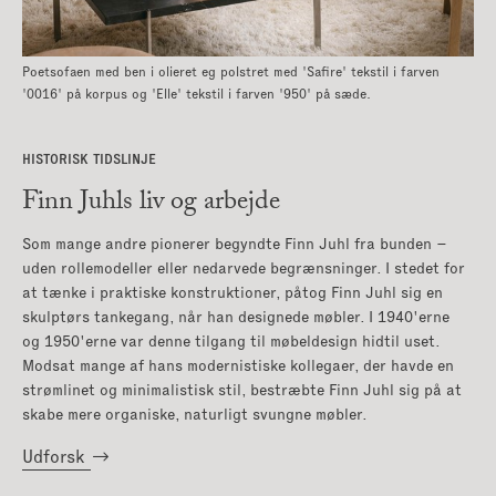
Poetsofaen med ben i olieret eg polstret med 'Safire' tekstil i farven
'0016' på korpus og 'Elle' tekstil i farven '950' på sæde.
HISTORISK TIDSLINJE
Finn Juhls liv og arbejde
Som mange andre pionerer begyndte Finn Juhl fra bunden –
uden rollemodeller eller nedarvede begrænsninger. I stedet for
at tænke i praktiske konstruktioner, påtog Finn Juhl sig en
skulptørs tankegang, når han designede møbler. I 1940'erne
og 1950'erne var denne tilgang til møbeldesign hidtil uset.
Modsat mange af hans modernistiske kollegaer, der havde en
strømlinet og minimalistisk stil, bestræbte Finn Juhl sig på at
skabe mere organiske, naturligt svungne møbler.
Udforsk