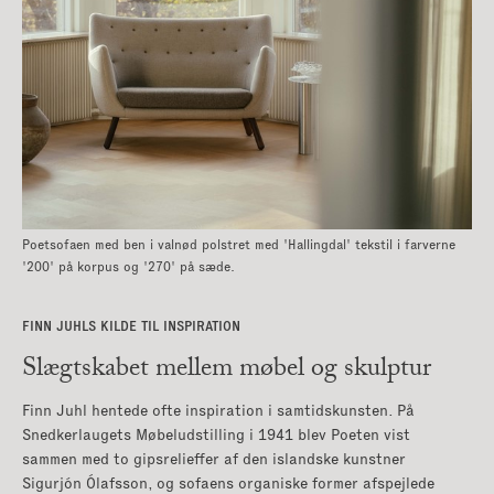
Poetsofaen med ben i valnød polstret med 'Hallingdal' tekstil i farverne
'200' på korpus og '270' på sæde.
FINN JUHLS KILDE TIL INSPIRATION
Slægtskabet mellem møbel og skulptur
Finn Juhl hentede ofte inspiration i samtidskunsten. På
Snedkerlaugets Møbeludstilling i 1941 blev Poeten vist
sammen med to gipsrelieffer af den islandske kunstner
Sigurjón Ólafsson, og sofaens organiske former afspejlede