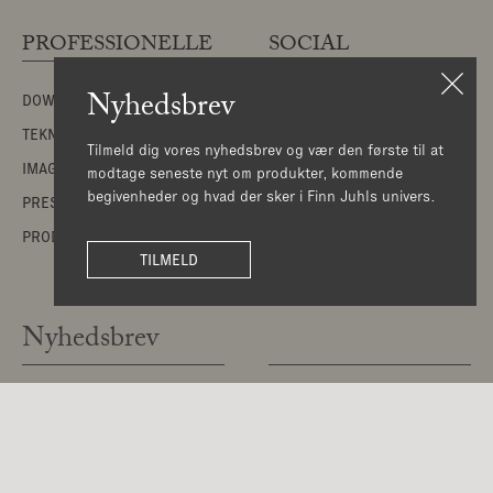
PROFESSIONELLE
SOCIAL
Nyhedsbrev
DOWNLOADS
INSTAGRAM
TEKNISKE FILER
PINTEREST
Tilmeld dig vores nyhedsbrev og vær den første til at
IMAGE BANK
FACEBOOK
modtage seneste nyt om produkter, kommende
begivenheder og hvad der sker i Finn Juhls univers.
PRESSE
LINKEDIN
PRODUKTKORT
TILMELD
Nyhedsbrev
Tilmeld dig vores nyhedsbrev
©House of Finn Juhl is part
og vær den første til at
of OneCollection | Copyright
modtage seneste nyt om
2026 House of Finn Juhl ™
produkter, kommende
begivenheder og hvad der
sker i Finn Juhls univers.