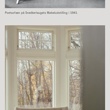
Poetsofaen på Snedkerlaugets Møbeludstilling i 1941.