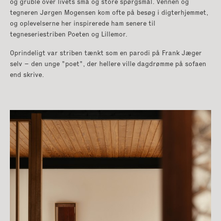
og gruble over livets små og store spørgsmål. Vennen og
tegneren Jørgen Mogensen kom ofte på besøg i digterhjemmet,
og oplevelserne her inspirerede ham senere til
tegneseriestriben Poeten og Lillemor.
Oprindeligt var striben tænkt som en parodi på Frank Jæger
selv – den unge "poet", der hellere ville dagdrømme på sofaen
end skrive.
GÅ TIL KATEGORIER