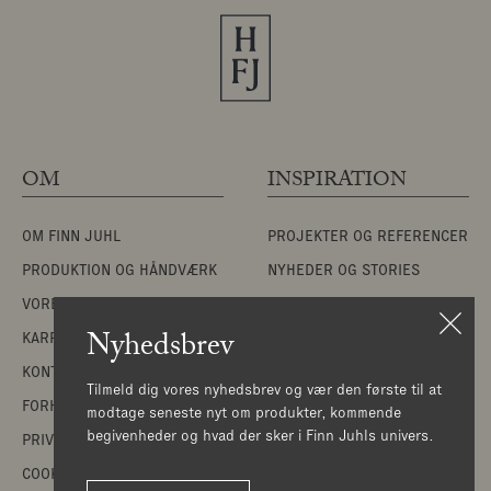
OM
INSPIRATION
OM FINN JUHL
PROJEKTER OG REFERENCER
PRODUKTION OG HÅNDVÆRK
NYHEDER OG STORIES
VORES TILGANG
MATERIALER
Nyhedsbrev
KARRIERE
VEDLIGEHOLD OG PLEJE
KONTAKT
KATALOGER
Tilmeld dig vores nyhedsbrev og vær den første til at
FORHANDLERE
modtage seneste nyt om produkter, kommende
begivenheder og hvad der sker i Finn Juhls univers.
PRIVATLIVSPOLITIK
COOKIEINFORMATION