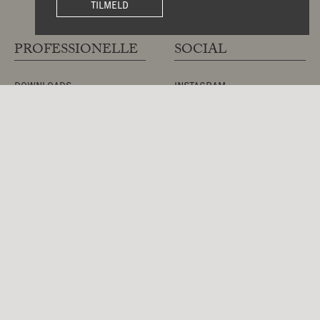
TILMELD
PROFESSIONELLE
SOCIAL
DOWNLOADS
INSTAGRAM
TEKNISKE FILER
PINTEREST
IMAGE BANK
FACEBOOK
PRESSE
LINKEDIN
PRODUKTKORT
Nyhedsbrev
Tilmeld dig vores nyhedsbrev
©House of Finn Juhl is part
og vær den første til at
of OneCollection | Copyright
modtage seneste nyt om
2026 House of Finn Juhl ™
produkter, kommende
begivenheder og hvad der