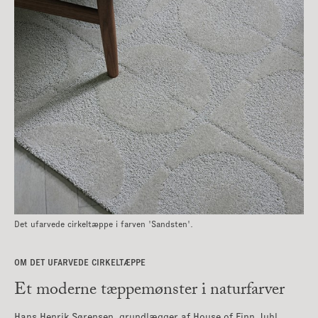
Det ufarvede cirkeltæppe i farven 'Sandsten'.
OM DET UFARVEDE CIRKELTÆPPE
Et moderne tæppemønster i naturfarver
Hans Henrik Sørensen, grundlægger af House of Finn Juhl