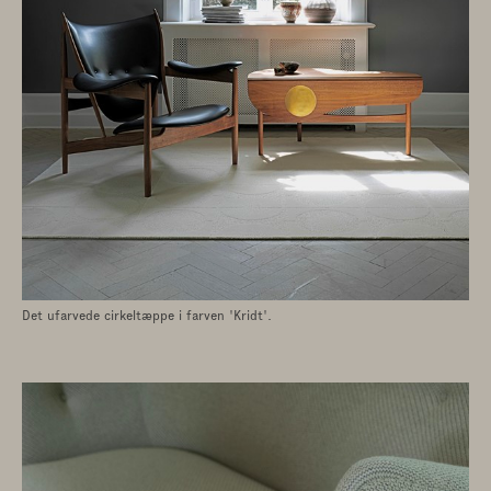
Spiseborde
|
Stole
|
Tæpper
|
Det ufarvede cirkeltæppe i farven 'Kridt'.