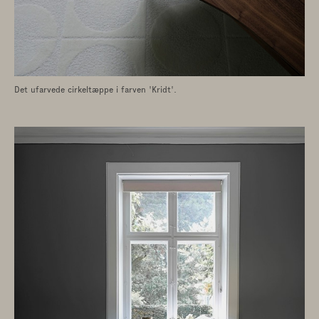
GÅ TIL KATEGORIER
Det ufarvede cirkeltæppe i farven 'Kridt'.
Bænke
|
Fodskamler
|
Hylder og opbevaring
|
Lænestole
|
Skriveborde
|
Sofaborde
|
Sofaer