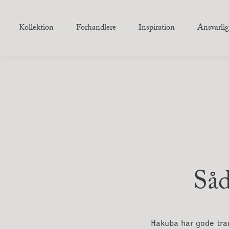
Kollektion
Forhandlere
Inspiration
Ansvarli
45-stol
Bovirkebord
K
53-stol
Nyhavn-spisebord
N
77-stol
Sølvbord
N
s
Francestol
Sølvbord Lille
Græshoppestol
Såd
Høvdingestol
4
Bordbænk
Japanstol
4
Cocktailbænk
Kaminstol
4
Kettelhut-stol
Hakuba har gode tran
4