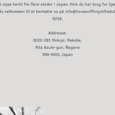
 rejse hertil fra flere steder i Japan. Hvis du har brug for hj
Høvding
08-stol
 du velkommen til at kontakte os på info@houseoffinnjuhlhaku
Japansofa
09-armstol
9218.
Japansofa
gypterstol
Lillemors
armstol
Addresse:
Lillemors
armstol m/ fineret
3020-281 Hokujo, Hakuba,
Poetsofa
æde
Kita Azumi-gun, Nagano
Vægsofa
399-9301 Japan
Vægsofa 
Willadse