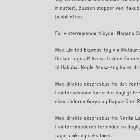
Spi
minutter). Bussen stopper ved Hakub
busbilletten.
For vinterrejsende tilbyder Nagano S
Med Limited Express-tog via Matsum
Du kan tage JR Azusa Limited Express-
til Hakuba. Nogle Azusa-tog kører dir
Med direkte ekspresbus fra det cent
I vintersæsonen kører der dagligt 5-
skiområderne Goryu og Happo-One. Rej
Med direkte ekspresbus fra Narita L
I vintermånederne forbinder en dagl
tager omkring seks timer.