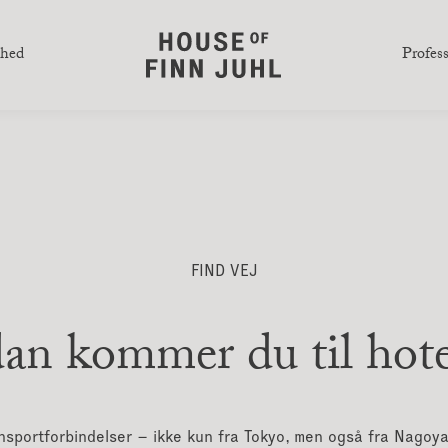
ghed
Profess
aufmann-bord
45-sofa
Handskeskab
yhavn-arbejdsbord
46-sofa
Hulsøhylde
yhavn-arbejdsbord m/
48-sofa
Panelsystem
kuffekassette
FIND VEJ
53-sofa
Skænk
57-sofa
an kommer du til hote
Sølvtøjsskænken
77-sofa
4-stol
77-sofa -
6-armstol
Cirkeltæppe
77-sofa -
6-stol
Ufarvet cirkeltæppe
Baker-so
sportforbindelser – ikke kun fra Tokyo, men også fra Nagoy
8-stol