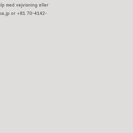
ælp med vejvisning eller
esofa
ba.jp or +81 70-4142-
 - to
 - tre
ofa - to
ofa - tre
Aubertin
n-sofa