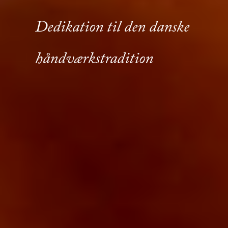
|
Lænestole
|
Dedikation
til
den
danske
Skriveborde
|
håndværkstradition
Sofaborde
|
Sofaer
Spiseborde
|
Stole
|
Tæpper
|