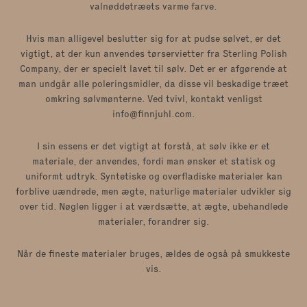
valnøddetræets varme farve.
Hvis man alligevel beslutter sig for at pudse sølvet, er det
vigtigt, at der kun anvendes tørservietter fra Sterling Polish
Company, der er specielt lavet til sølv. Det er er afgørende at
man undgår alle poleringsmidler, da disse vil beskadige træet
omkring sølvmønterne. Ved tvivl, kontakt venligst
info@finnjuhl.com.
I sin essens er det vigtigt at forstå, at sølv ikke er et
materiale, der anvendes, fordi man ønsker et statisk og
uniformt udtryk. Syntetiske og overfladiske materialer kan
forblive uændrede, men ægte, naturlige materialer udvikler sig
over tid. Nøglen ligger i at værdsætte, at ægte, ubehandlede
materialer, forandrer sig.
Når de fineste materialer bruges, ældes de også på smukkeste
vis.