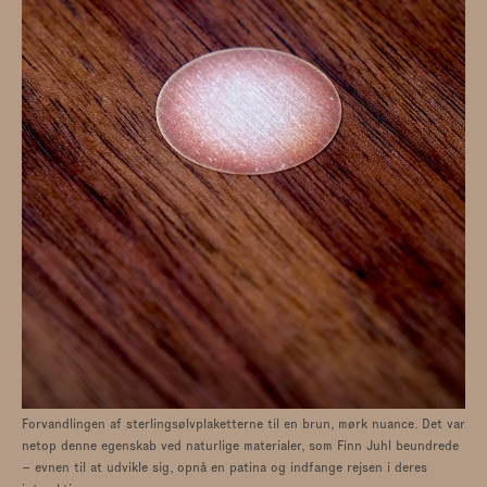
Forvandlingen af sterlingsølvplaketterne til en brun, mørk nuance. Det var
netop denne egenskab ved naturlige materialer, som Finn Juhl beundrede
– evnen til at udvikle sig, opnå en patina og indfange rejsen i deres