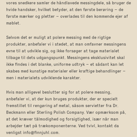
vores snedkere samler de håndlavede messingdele, så bruger de
hvide handsker, hvilket betyder, at den første berøring – de
første mærker og pletter – overlades til den kommende ejer af
møblet.
Selvom det er muligt at polere messing med de rigtige
produkter, anbefaler vi i stedet, at man omfavner messingens
evne til at udvikle sig, og ikke forsøger at tage materialet
tilbage til dets udgangspunkt. Messingens eksklusivitet skal
ikke findes i det blanke, uniforme udtryk – et sådant kan let
skabes med kunstige materialer eller kraftige behandlinger –
men i materialets udviklende karakter.
Hvis man alligevel beslutter sig for at polere messing,
anbefaler vi, at der kun bruges produkter, der er specielt
fremstillet til rengøring af metal, såsom servietter fra Dr.
Beckmann eller Sterling Polish Company. Vær opmærksom på,
at det kræver tålmodighed og forsigtighed, især når man
arbejder tæt på trækomponenterne. Ved tvivl, kontakt da
venligst info@finnjuhl.com.