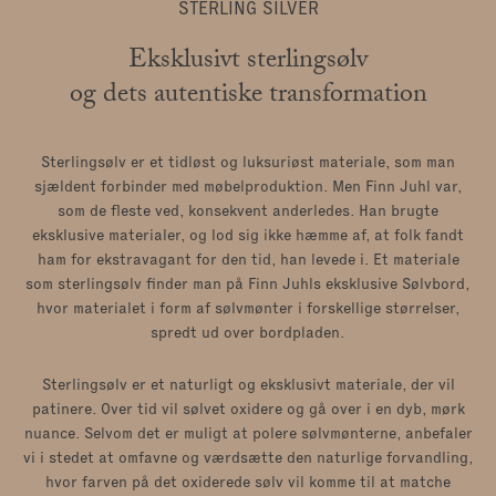
Bænke
|
Fodskamler
|
STERLING SILVER
Hylder og opbevaring
Eksklusivt sterlingsølv
og dets autentiske transformation
|
Lænestole
|
Sterlingsølv er et tidløst og luksuriøst materiale, som man
Skriveborde
|
sjældent forbinder med møbelproduktion. Men Finn Juhl var,
som de fleste ved, konsekvent anderledes. Han brugte
eksklusive materialer, og lod sig ikke hæmme af, at folk fandt
Sofaborde
|
Sofaer
ham for ekstravagant for den tid, han levede i. Et materiale
som sterlingsølv finder man på Finn Juhls eksklusive Sølvbord,
hvor materialet i form af sølvmønter i forskellige størrelser,
Spiseborde
|
Stole
|
spredt ud over bordpladen.
Tæpper
|
Sterlingsølv er et naturligt og eksklusivt materiale, der vil
patinere. Over tid vil sølvet oxidere og gå over i en dyb, mørk
nuance. Selvom det er muligt at polere sølvmønterne, anbefaler
vi i stedet at omfavne og værdsætte den naturlige forvandling,
hvor farven på det oxiderede sølv vil komme til at matche