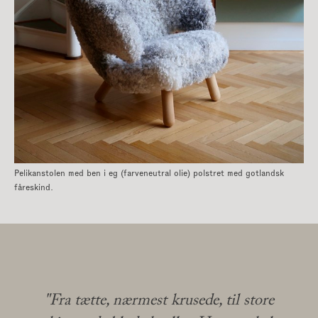
Pelikanstolen med ben i eg (farveneutral olie) polstret med gotlandsk
fåreskind.
GÅ TIL KATEGORIER
Bænke
|
Fodskamler
|
"Fra tætte, nærmest krusede, til store