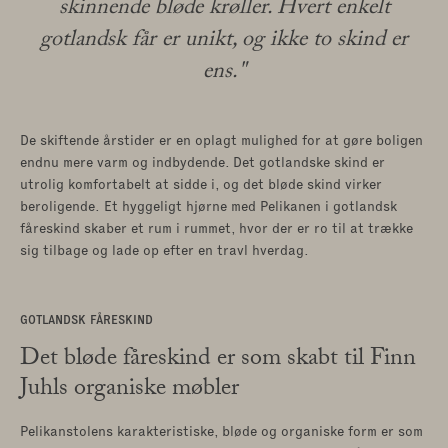
Hylder og opbevaring
skinnende bløde krøller. Hvert enkelt
gotlandsk får er unikt, og ikke to skind er
|
Lænestole
|
ens."
Skriveborde
|
De skiftende årstider er en oplagt mulighed for at gøre boligen
endnu mere varm og indbydende. Det gotlandske skind er
Sofaborde
|
Sofaer
utrolig komfortabelt at sidde i, og det bløde skind virker
beroligende. Et hyggeligt hjørne med Pelikanen i gotlandsk
Spiseborde
|
Stole
|
fåreskind skaber et rum i rummet, hvor der er ro til at trække
sig tilbage og lade op efter en travl hverdag.
Tæpper
|
GOTLANDSK FÅRESKIND
Det bløde fåreskind er som skabt til Finn
Juhls organiske møbler
Pelikanstolens karakteristiske, bløde og organiske form er som