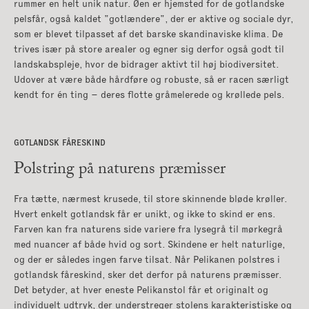
rummer en helt unik natur. Øen er hjemsted for de gotlandske
pelsfår, også kaldet ”gotlændere”, der er aktive og sociale dyr,
som er blevet tilpasset af det barske skandinaviske klima. De
trives især på store arealer og egner sig derfor også godt til
landskabspleje, hvor de bidrager aktivt til høj biodiversitet.
Udover at være både hårdføre og robuste, så er racen særligt
kendt for én ting – deres flotte gråmelerede og krøllede pels.
GOTLANDSK FÅRESKIND
Polstring på naturens præmisser
Fra tætte, nærmest krusede, til store skinnende bløde krøller.
Hvert enkelt gotlandsk får er unikt, og ikke to skind er ens.
Farven kan fra naturens side variere fra lysegrå til mørkegrå
med nuancer af både hvid og sort. Skindene er helt naturlige,
og der er således ingen farve tilsat. Når Pelikanen polstres i
gotlandsk fåreskind, sker det derfor på naturens præmisser.
Det betyder, at hver eneste Pelikanstol får et originalt og
individuelt udtryk, der understreger stolens karakteristiske og