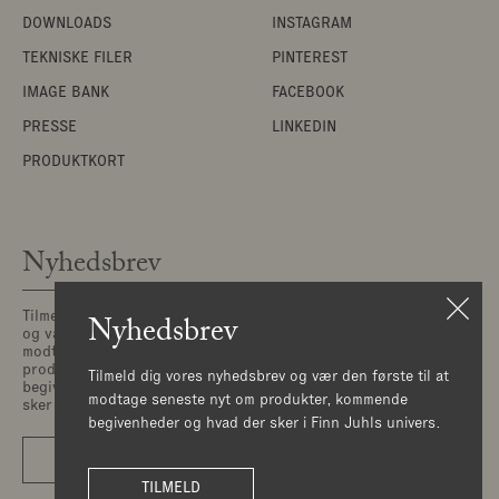
DOWNLOADS
INSTAGRAM
TEKNISKE FILER
PINTEREST
IMAGE BANK
FACEBOOK
PRESSE
LINKEDIN
PRODUKTKORT
Nyhedsbrev
Tilmeld dig vores nyhedsbrev
Nyhedsbrev
©House of Finn Juhl is part
og vær den første til at
of OneCollection | Copyright
modtage seneste nyt om
2026 House of Finn Juhl ™
produkter, kommende
Tilmeld dig vores nyhedsbrev og vær den første til at
begivenheder og hvad der
modtage seneste nyt om produkter, kommende
sker i Finn Juhls univers.
begivenheder og hvad der sker i Finn Juhls univers.
TILMELD
TILMELD