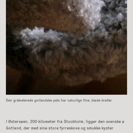
Den gråmelerede gotlandske pels har naturlige fine, bløde krøller.
I Østersøen, 200 kilometer fra Stockholm, ligger den svenske ø
Gotland, der med sine store fyrreskove og smukke kyster