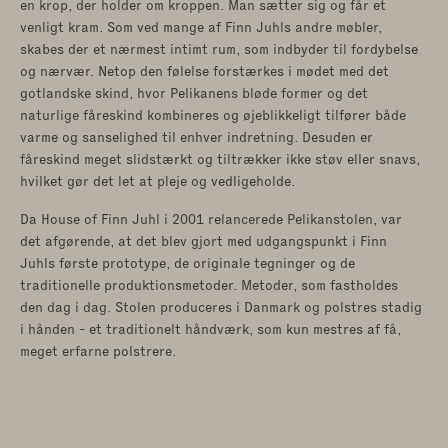
en krop, der holder om kroppen. Man sætter sig og får et
venligt kram. Som ved mange af Finn Juhls andre møbler,
skabes der et nærmest intimt rum, som indbyder til fordybelse
og nærvær. Netop den følelse forstærkes i mødet med det
gotlandske skind, hvor Pelikanens bløde former og det
naturlige fåreskind kombineres og øjeblikkeligt tilfører både
varme og sanselighed til enhver indretning. Desuden er
fåreskind meget slidstærkt og tiltrækker ikke støv eller snavs,
hvilket gør det let at pleje og vedligeholde.
Da House of Finn Juhl i 2001 relancerede Pelikanstolen, var
det afgørende, at det blev gjort med udgangspunkt i Finn
Juhls første prototype, de originale tegninger og de
traditionelle produktionsmetoder. Metoder, som fastholdes
den dag i dag. Stolen produceres i Danmark og polstres stadig
i hånden - et traditionelt håndværk, som kun mestres af få,
meget erfarne polstrere.